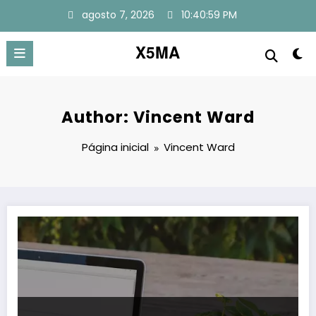
Pular
agosto 7, 2026
10:40:59 PM
para
o
conteúdo
X5MA
Author: Vincent Ward
Página inicial
Vincent Ward
Imprimir uma Página da Web: Recursos e Ferramentas do Navegado