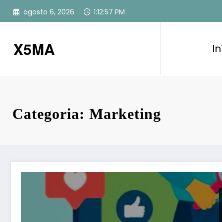
Pular
agosto 6, 2026
1:12:58 PM
para
o
conteúdo
X5MA
In
Categoria: Marketing
O Poder do Conteúdo Interativo para sua Audiência